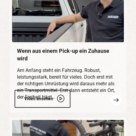
Wenn aus einem Pick-up ein Zuhause
wird
Am Anfang steht ein Fahrzeug. Robust,
leistungsstark, bereit für vieles. Doch erst mit
der richtigen Umrüstung wird daraus mehr als
ein Transportmittel. Erst dann entsteht ein Ort,
der Freiheit trägt…
Mehr
Video ansehen
erfahren