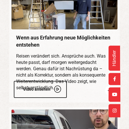
Wenn aus Erfahrung neue Möglichkeiten
entstehen
Händler
Reisen verändert sich. Ansprüche auch. Was
heute passt, darf morgen weitergedacht
werden. Genau dafür ist Nachrüstung da –
nicht als Korrektur, sondern als konsequente
Weiterentwicklung. Das Video zeigt, wie
selbstverständlich…
Mehr
Video ansehen
erfahren