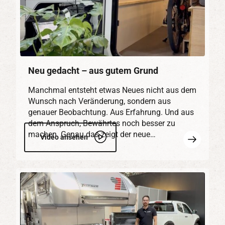
Neu gedacht – aus gutem Grund
Manchmal entsteht etwas Neues nicht aus dem
Wunsch nach Veränderung, sondern aus
genauer Beobachtung. Aus Erfahrung. Und aus
dem Anspruch, Bewährtes noch besser zu
machen. Genau das zeigt der neue…
Mehr
Video ansehen
erfahren