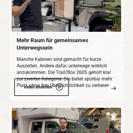
Mehr Raum für gemeinsames
Unterwegssein
Manche Kabinen sind gemacht für kurze
Auszeiten. Andere dafür, unterwegs wirklich
anzukommen. Die Trail/Box 260S gehört klar
zur zweiten Kategorie. Sie bietet spürbar mehr
Platz, ohne ihre Übersichtlichkeit zu verlieren…
Mehr
Video ansehen
erfahren