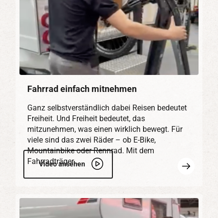
Fahrrad einfach mitnehmen
Ganz selbstverständlich dabei Reisen bedeutet
Freiheit. Und Freiheit bedeutet, das
mitzunehmen, was einen wirklich bewegt. Für
viele sind das zwei Räder – ob E-Bike,
Mountainbike oder Rennrad. Mit dem
Fahrradträger…
Mehr
Video ansehen
erfahren