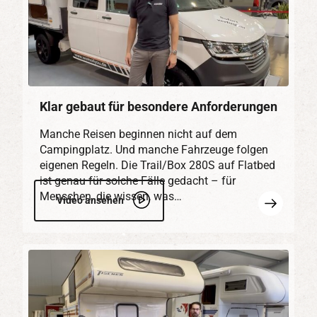
Klar gebaut für besondere Anforderungen
Manche Reisen beginnen nicht auf dem
Campingplatz. Und manche Fahrzeuge folgen
eigenen Regeln. Die Trail/Box 280S auf Flatbed
ist genau für solche Fälle gedacht – für
Menschen, die wissen, was…
Mehr
Video ansehen
erfahren