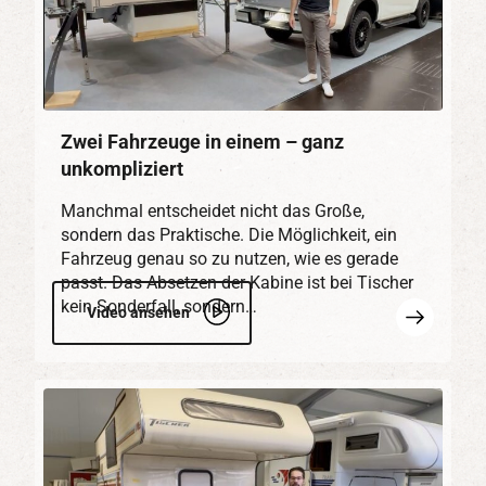
Zwei Fahrzeuge in einem – ganz
unkompliziert
Manchmal entscheidet nicht das Große,
sondern das Praktische. Die Möglichkeit, ein
Fahrzeug genau so zu nutzen, wie es gerade
passt. Das Absetzen der Kabine ist bei Tischer
kein Sonderfall, sondern…
Mehr
Video ansehen
erfahren