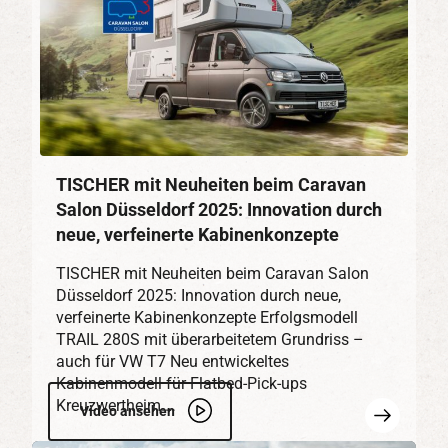
TISCHER mit Neuheiten beim Caravan
Salon Düsseldorf 2025: Innovation durch
neue, verfeinerte Kabinenkonzepte
TISCHER mit Neuheiten beim Caravan Salon
Düsseldorf 2025: Innovation durch neue,
verfeinerte Kabinenkonzepte Erfolgsmodell
TRAIL 280S mit überarbeitetem Grundriss –
auch für VW T7 Neu entwickeltes
Kabinenmodell für Flatbed-Pick-ups
Kreuzwertheim.…
Mehr
Video ansehen
erfahren