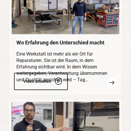
Wo Erfahrung den Unterschied macht
Eine Werkstatt ist mehr als ein Ort für
Reparaturen. Sie ist der Raum, in dem
Erfahrung sichtbar wird. In dem Wissen
weitergegeben, Verantwortung übernommen
und Qualität gesichert wird – Tag…
Mehr
Video ansehen
erfahren