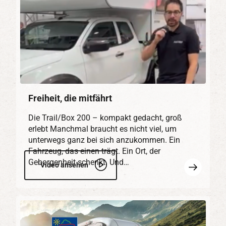
Freiheit, die mitfährt
Die Trail/Box 200 – kompakt gedacht, groß
erlebt Manchmal braucht es nicht viel, um
unterwegs ganz bei sich anzukommen. Ein
Fahrzeug, das einen trägt. Ein Ort, der
Geborgenheit schenkt. Und…
Mehr
Video ansehen
erfahren