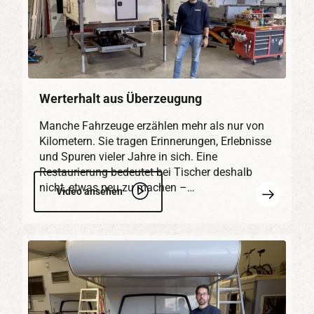
Werterhalt aus Überzeugung
Manche Fahrzeuge erzählen mehr als nur von
Kilometern. Sie tragen Erinnerungen, Erlebnisse
und Spuren vieler Jahre in sich. Eine
Restaurierung bedeutet bei Tischer deshalb
nicht, etwas neu zu machen –…
Mehr
Video ansehen
erfahren