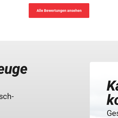
Alle Bewertungen ansehen
zeuge
K
sch-
k
Ges