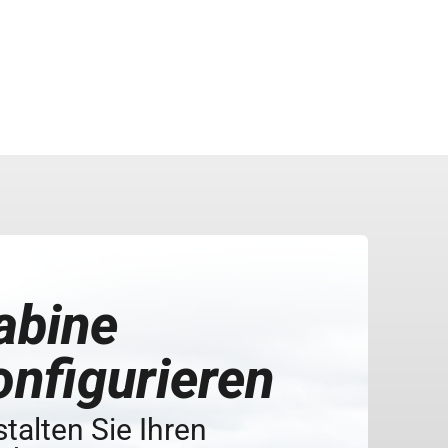
abine
onfigurieren
talten Sie Ihren