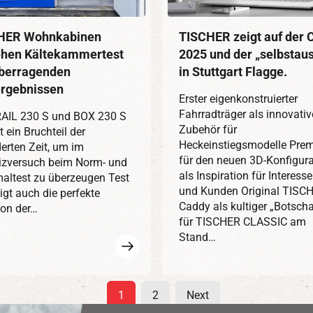
HER Wohnkabinen
TISCHER zeigt auf der
ehen Kältekammertest
2025 und der „selbstau
überragenden
in Stuttgart Flagge.
ergebnissen
Erster eigenkonstruierter
Fahrradträger als innovativ
RAIL 230 S und BOX 230 S
Zubehör für
 ein Bruchteil der
Heckeinstiegsmodelle Prem
erten Zeit, um im
für den neuen 3D-Konfigura
izversuch beim Norm- und
als Inspiration für Interess
altest zu überzeugen Test
und Kunden Original TISC
igt auch die perfekte
Caddy als kultiger „Botscha
ion der…
für TISCHER CLASSIC am
Stand…
Mehr
erfahren
1
2
Next