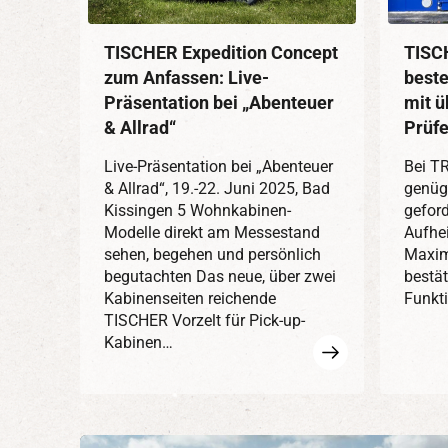
TISCHER Expedition Concept
TISC
zum Anfassen: Live-
best
Präsentation bei „Abenteuer
mit 
& Allrad“
Prüf
Live-Präsentation bei „Abenteuer
Bei T
& Allrad“, 19.-22. Juni 2025, Bad
genügt
Kissingen 5 Wohnkabinen-
geford
Modelle direkt am Messestand
Aufhe
sehen, begehen und persönlich
Maxim
begutachten Das neue, über zwei
bestät
Kabinenseiten reichende
Funkt
TISCHER Vorzelt für Pick-up-
Kabinen…
Mehr
erfahren