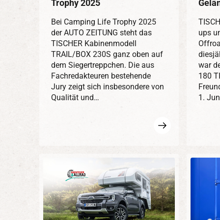
Trophy 2025
Gelä
Bei Camping Life Trophy 2025
TISCH
der AUTO ZEITUNG steht das
ups u
TISCHER Kabinenmodell
Offro
TRAIL/BOX 230S ganz oben auf
diesj
dem Siegertreppchen. Die aus
war d
Fachredakteuren bestehende
180 T
Jury zeigt sich insbesondere von
Freun
Qualität und…
1. Ju
Mehr
erfahren