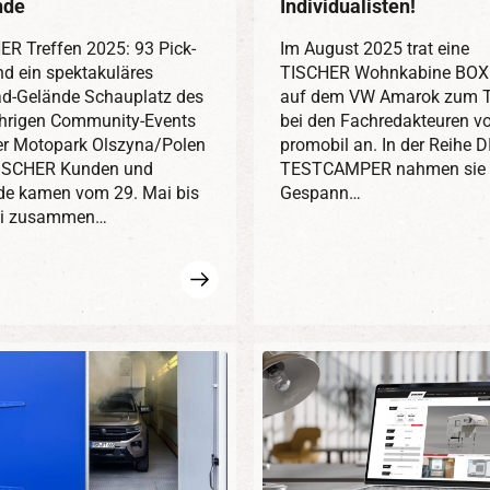
nde
Individualisten!
ER Treffen 2025: 93 Pick-
Im August 2025 trat eine
nd ein spektakuläres
TISCHER Wohnkabine BOX
ad-Gelände Schauplatz des
auf dem VW Amarok zum T
ährigen Community-Events
bei den Fachredakteuren v
er Motopark Olszyna/Polen
promobil an. In der Reihe D
ISCHER Kunden und
TESTCAMPER nahmen sie 
de kamen vom 29. Mai bis
Gespann…
ni zusammen…
Mehr
erfahren