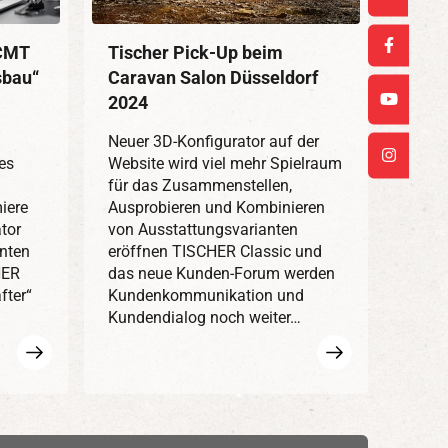
 CMT
Tischer Pick-Up beim
sbau“
Caravan Salon Düsseldorf
2024
Neuer 3D-Konfigurator auf der
es
Website wird viel mehr Spielraum
für das Zusammenstellen,
iere
Ausprobieren und Kombinieren
tor
von Ausstattungsvarianten
enten
eröffnen TISCHER Classic und
HER
das neue Kunden-Forum werden
fter“
Kundenkommunikation und
Kundendialog noch weiter…
Mehr
Mehr
erfahren
erfahren