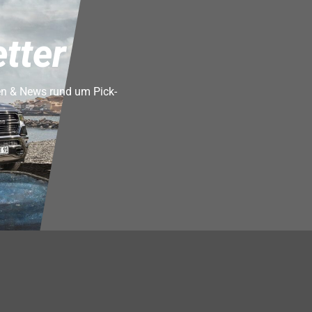
tter
en & News rund um Pick-