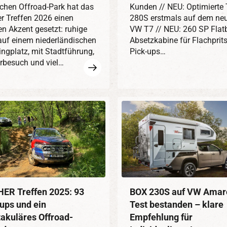
schen Offroad-Park hat das
Kunden // NEU: Optimierte
r Treffen 2026 einen
280S erstmals auf dem ne
n Akzent gesetzt: ruhige
VW T7 // NEU: 260 SP Flat
auf einem niederländischen
Absetzkabine für Flachprit
ngplatz, mit Stadtführung,
Pick-ups…
erbesuch und viel…
Mehr
erfahren
ER Treffen 2025: 93
BOX 230S auf VW Amar
ups und ein
Test bestanden – klare
akuläres Offroad-
Empfehlung für