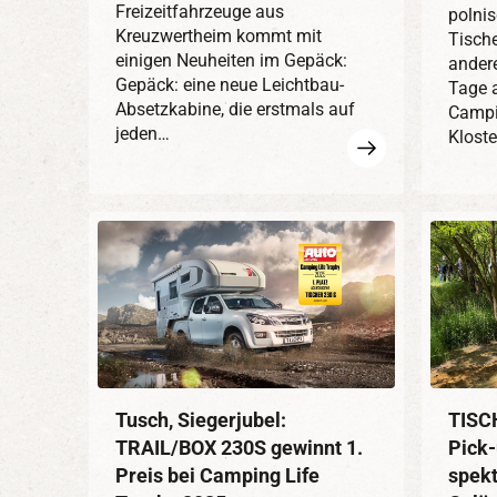
Freizeitfahrzeuge aus
polni
Kreuzwertheim kommt mit
Tische
einigen Neuheiten im Gepäck:
andere
Gepäck: eine neue Leichtbau-
Tage 
Absetzkabine, die erstmals auf
Campi
jeden…
Klost
Mehr
erfahren
Tusch, Siegerjubel:
TISCH
TRAIL/BOX 230S gewinnt 1.
Pick-
Preis bei Camping Life
spekt