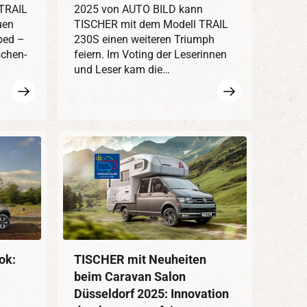
 TRAIL
2025 von AUTO BILD kann
uen
TISCHER mit dem Modell TRAIL
bed –
230S einen weiteren Triumph
schen-
feiern. Im Voting der Leserinnen
und Leser kam die…
Mehr
Mehr
erfahren
erfahren
ok:
TISCHER mit Neuheiten
beim Caravan Salon
Düsseldorf 2025: Innovation