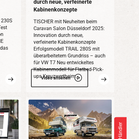
durch neue, verfeinerte
Kabinenkonzepte
 230S
TISCHER mit Neuheiten beim
est
Caravan Salon Düsseldorf 2025:
on
Innovation durch neue,
IE
verfeinerte Kabinenkonzepte
das
Erfolgsmodell TRAIL 280S mit
überarbeitetem Grundriss – auch
für VW T7 Neu entwickeltes
Kabinenmodell für Flatbed-Pick-
ups Kreuzwertheim.…
Mehr
Mehr
Video ansehen
erfahren
erfahren
Händler