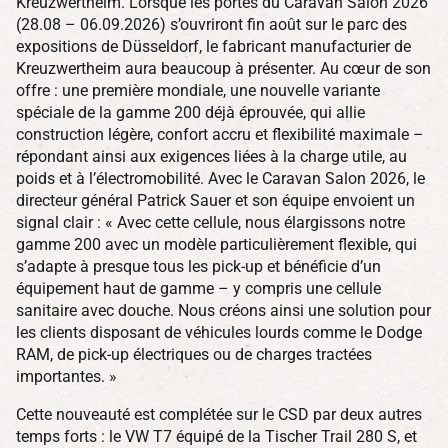
Kreuzwertheim. Lorsque les portes du Caravan Salon 2026
(28.08 – 06.09.2026) s’ouvriront fin août sur le parc des
expositions de Düsseldorf, le fabricant manufacturier de
Kreuzwertheim aura beaucoup à présenter. Au cœur de son
offre : une première mondiale, une nouvelle variante
spéciale de la gamme 200 déjà éprouvée, qui allie
construction légère, confort accru et flexibilité maximale –
répondant ainsi aux exigences liées à la charge utile, au
poids et à l’électromobilité. Avec le Caravan Salon 2026, le
directeur général Patrick Sauer et son équipe envoient un
signal clair : « Avec cette cellule, nous élargissons notre
gamme 200 avec un modèle particulièrement flexible, qui
s’adapte à presque tous les pick-up et bénéficie d’un
équipement haut de gamme – y compris une cellule
sanitaire avec douche. Nous créons ainsi une solution pour
les clients disposant de véhicules lourds comme le Dodge
RAM, de pick-up électriques ou de charges tractées
importantes. »
Cette nouveauté est complétée sur le CSD par deux autres
temps forts : le VW T7 équipé de la Tischer Trail 280 S, et