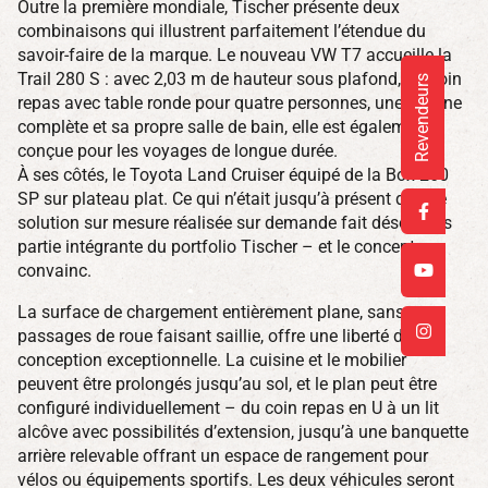
Outre la première mondiale, Tischer présente deux
combinaisons qui illustrent parfaitement l’étendue du
savoir-faire de la marque. Le nouveau VW T7 accueille la
Trail 280 S : avec 2,03 m de hauteur sous plafond, un coin
Revendeurs
repas avec table ronde pour quatre personnes, une cuisine
complète et sa propre salle de bain, elle est également
conçue pour les voyages de longue durée.
À ses côtés, le Toyota Land Cruiser équipé de la Box 260
SP sur plateau plat. Ce qui n’était jusqu’à présent qu’une
solution sur mesure réalisée sur demande fait désormais
partie intégrante du portfolio Tischer – et le concept
convainc.
La surface de chargement entièrement plane, sans
passages de roue faisant saillie, offre une liberté de
conception exceptionnelle. La cuisine et le mobilier
peuvent être prolongés jusqu’au sol, et le plan peut être
configuré individuellement – du coin repas en U à un lit
alcôve avec possibilités d’extension, jusqu’à une banquette
arrière relevable offrant un espace de rangement pour
vélos ou équipements sportifs. Les deux véhicules seront