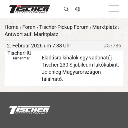
de
Home
›
Foren
›
Tischer-Pickup Forum
›
Marktplatz
›
Antwort auf: Marktplatz
2. Februar 2026 um 7:38 Uhr
#57786
TischerHU
Eladásra kínálok egy vadonatúj
Teilnehmer
Tischer 230 S jubileum lakókabint.
Jelenleg Magyarországon
található.