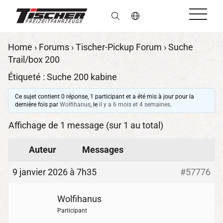
fr
Home
›
Forums
›
Tischer-Pickup Forum
›
Suche
Trail/box 200
Étiqueté :
Suche 200 kabine
Ce sujet contient 0 réponse, 1 participant et a été mis à jour pour la
dernière fois par
Wolfihanus
, le
il y a 6 mois et 4 semaines
.
Affichage de 1 message (sur 1 au total)
Auteur
Messages
9 janvier 2026 à 7h35
#57776
Wolfihanus
Participant