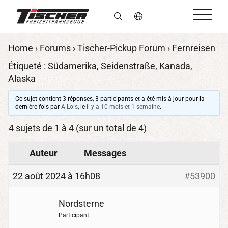
fr
Home
›
Forums
›
Tischer-Pickup Forum
›
Fernreisen
Étiqueté :
Südamerika
,
Seidenstraße
,
Kanada
,
Alaska
Ce sujet contient 3 réponses, 3 participants et a été mis à jour pour la
dernière fois par
A-Lois
, le
il y a 10 mois et 1 semaine
.
4 sujets de 1 à 4 (sur un total de 4)
Auteur
Messages
22 août 2024 à 16h08
#53900
Nordsterne
Participant